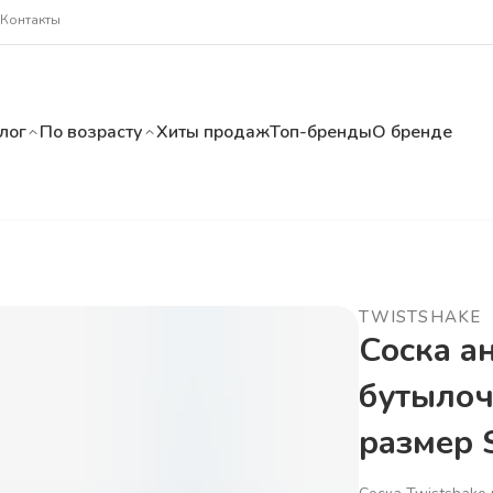
Контакты
лог
По возрасту
Хиты продаж
Топ-бренды
О бренде
TWISTSHAKE
Соска а
бутылочк
размер 