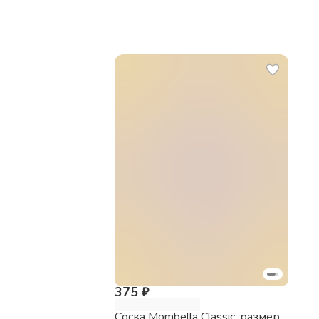
375 ₽
Соска Mombella Classic, размер