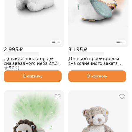
2 995 ₽
3 195 ₽
Детский проектор для
Детский проектор для
сна звёздного неба ZAZU
сна солнечного заката
Полярный медведь
ZAZU Воробей Шалли
5.0
(
1
)
Полли (Polly)
(Shally)
В корзину
В корзину