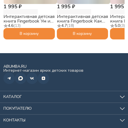
1 995 ₽
1 995 ₽
1 995 
Интерактивная детская
Интерактивная детская
Интерак
книга Fingerbook Ум и
книга Fingerbook Как
книга F
Хрум
звучат сны
Ми-Ми
4.6
(
13
)
4.7
(
18
)
5.0
(
3
)
В корзину
В корзину
ABUMBA.RU
Интернет-магазин ярких детских товаров
КАТАЛОГ
Игрушки
Для кормления
ПОКУПАТЕЛЮ
Всё для сна
О нас
Хранение
История заказов
КОНТАКТЫ
Спорт и отдых
Доставка и оплата
Солнцезащитные очки
Адрес