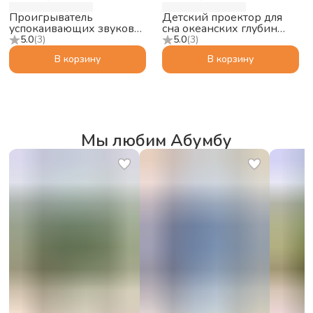
Проигрыватель
Детский проектор для
успокаивающих звуков
сна океанских глубин
ZAZU Пингвин Фиби
ZAZU Краб Коди (Cody)
5.0
(
3
)
5.0
(
3
)
(PHOEBE)
В корзину
В корзину
Мы любим Абумбу