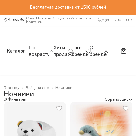
Бесплатная доставка от 1500 рублей
О нас
Новости
Опт
Доставка и оплата
Колумбус
8 (800) 200-30-05
Контакты
По
Хиты
Топ-
О
Каталог
возрасту
продаж
бренды
бренде
Главная
›
Всё для сна
›
Ночники
Ночники
Фильтры
Сортировка