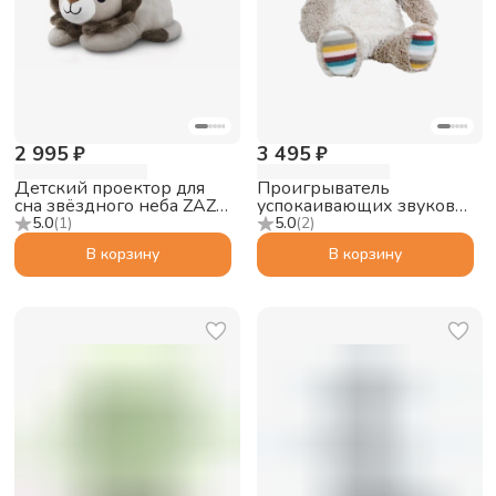
2 995 ₽
3 495 ₽
Детский проектор для
Проигрыватель
сна звёздного неба ZAZU
успокаивающих звуков
Лев Лео (Leo)
ZAZU Медведь Бруно
5.0
(
1
)
5.0
(
2
)
(BRUNO)
В корзину
В корзину