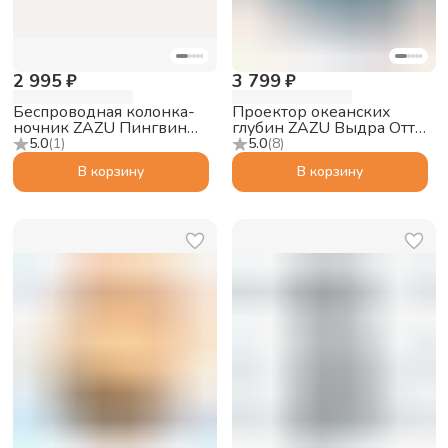
2 995 ₽
3 799 ₽
Беспроводная колонка-
Проектор океанских
ночник ZAZU Пингвин
глубин ZAZU Выдра Отто
Зои (ZOE), розовый
для малышей
5.0
(
1
)
5.0
(
8
)
В корзину
В корзину