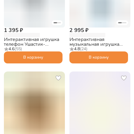
1 395 ₽
2 995 ₽
Интерактивная игрушка
Интерактивная
телефон Ушастик-
музыкальная игрушка
Лапочка alilo P3,
alilo Умный зайка R1
4.6
(
55
)
4.8
(
24
)
фиолетовый
Синий трактор
В корзину
В корзину