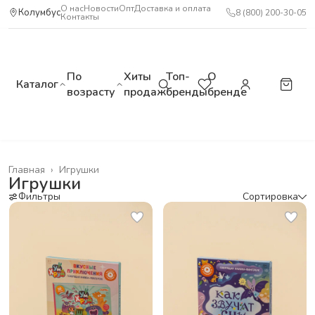
О нас
Новости
Опт
Доставка и оплата
Колумбус
8 (800) 200-30-05
Контакты
По
Хиты
Топ-
О
Каталог
возрасту
продаж
бренды
бренде
Главная
›
Игрушки
Игрушки
Фильтры
Сортировка