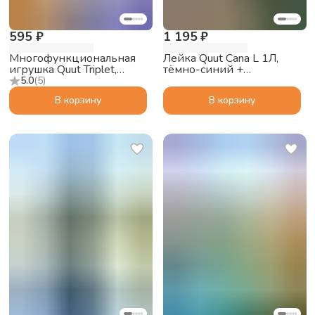
595 ₽
1 195 ₽
Многофункциональная
Лейка Quut Cana L 1Л,
игрушка Quut Triplet,
тёмно-синий +
лавандовый
винтажный синий
5.0
(
5
)
В корзину
В корзину