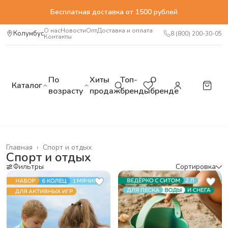
Бесплатная доставка от 1500 рублей
О нас
Новости
Опт
Доставка и оплата
Колумбус
8 (800) 200-30-05
Контакты
По
Хиты
Топ-
О
Каталог
возрасту
продаж
бренды
бренде
Главная
›
Спорт и отдых
Спорт и отдых
Фильтры
Сортировка