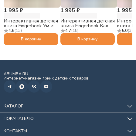
1 995 ₽
1 995 ₽
1 995 
Интерактивная детская
Интерактивная детская
Интерак
книга Fingerbook Ум и
книга Fingerbook Как
книга F
Хрум
звучат сны
Ми-Ми
4.6
(
13
)
4.7
(
18
)
5.0
(
3
)
В корзину
В корзину
ABUMBA.RU
Интернет-магазин ярких детских товаров
КАТАЛОГ
Игрушки
Для кормления
ПОКУПАТЕЛЮ
Всё для сна
О нас
Хранение
История заказов
КОНТАКТЫ
Спорт и отдых
Доставка и оплата
Солнцезащитные очки