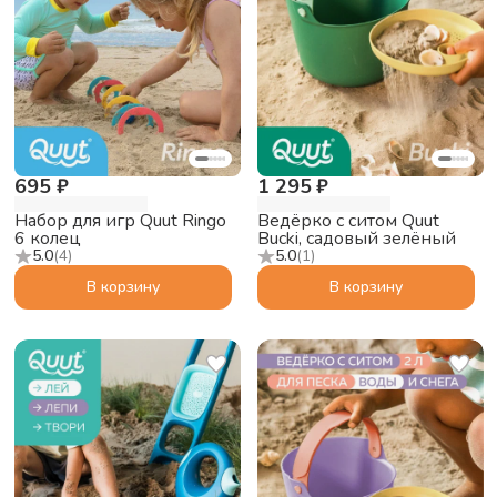
695 ₽
1 295 ₽
Набор для игр Quut Ringo
Ведёрко с ситом Quut
6 колец
Bucki, садовый зелёный
5.0
(
4
)
5.0
(
1
)
В корзину
В корзину