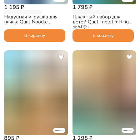
1 195 ₽
1 795 ₽
Надувная игрушка для
Пляжный набор для
пляжа Quut Noodle
детей Quut Triplet + Ringo
Seahorse, океан
6 + солнышко SunnyLove
5.0
(
3
)
в пляжном мешке
В корзину
В корзину
895 ₽
1 295 ₽