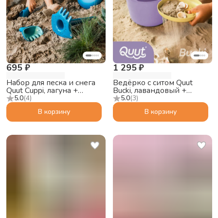
695 ₽
1 295 ₽
Набор для песка и снега
Ведёрко с ситом Quut
Quut Cuppi, лагуна +
Bucki, лавандовый +
лавандовый + красный
персиковый
5.0
(
4
)
5.0
(
3
)
мячик
В корзину
В корзину