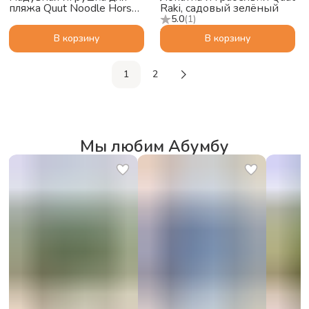
пляжа Quut Noodle Horse,
Raki, садовый зелёный
вишнёво-красный
5.0
(
1
)
В корзину
В корзину
1
2
Мы любим Абумбу