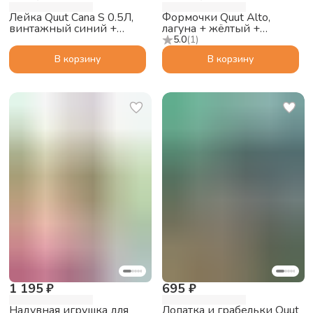
Лейка Quut Cana S 0.5Л,
Формочки Quut Alto,
винтажный синий +
лагуна + жёлтый +
жёлтый камень
винтажный зелёный
5.0
(
1
)
В корзину
В корзину
1 195 ₽
695 ₽
Надувная игрушка для
Лопатка и грабельки Quut