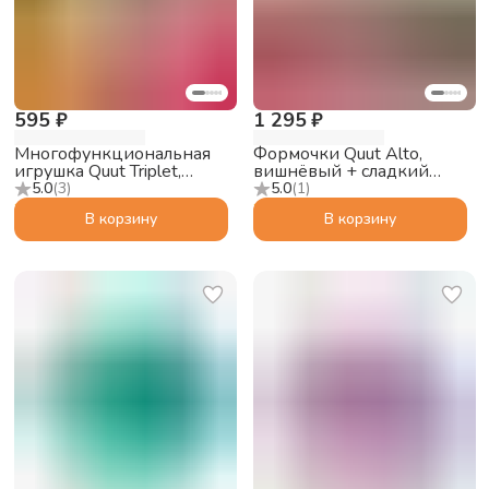
595 ₽
1 295 ₽
Многофункциональная
Формочки Quut Alto,
игрушка Quut Triplet,
вишнёвый + сладкий
вишнёвый красный
розовый + жёлтый
5.0
(
3
)
5.0
(
1
)
В корзину
В корзину