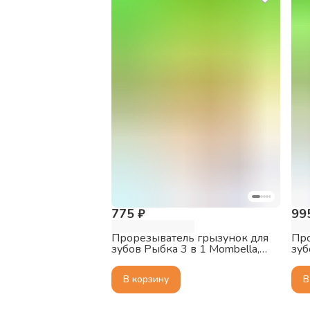
775 ₽
99
Прорезыватель грызунок для
Про
зубов Рыбка 3 в 1 Mombella,
зуб
3+ мес., силиконовый, жёлтый
Mom
сил
В корзину
В