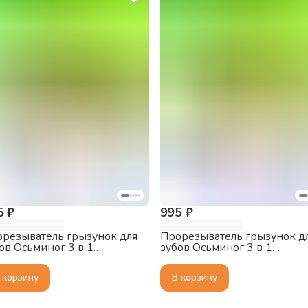
5 ₽
995 ₽
резыватель грызунок для
Прорезыватель грызунок д
ов Осьминог 3 в 1
зубов Осьминог 3 в 1
bella, 3+ мес.,
Mombella, 3+ мес.,
иконовый, красный
силиконовый, оранжевый
 корзину
В корзину