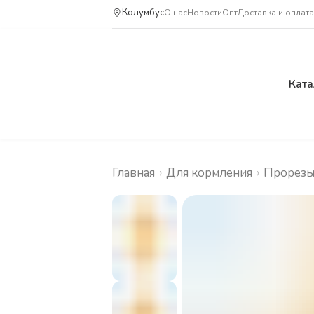
Колумбус
О нас
Новости
Опт
Доставка и оплата
Ката
Главная
›
Для кормления
›
Прорезы