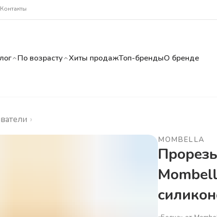
Контакты
лог
По возрасту
Хиты продаж
Топ-бренды
О бренде
ватели
›
MOMBELLA
Прорезы
Mombell
силикон