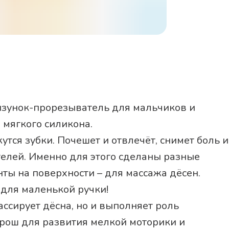
всей линейки брен
! Про безопасност
из безопасных ма
(фталаты). Проре
машине и охлажда
подхода Mombella 
А теперь немного
перечислим прест
функциональность
рызунок-прорезыватель для мальчиков и
– итальянская пре
– немецкая премия
 мягкого силикона.
– награда Pentawa
тся зубки. Почешет и отвлечёт, снимет боль и
– немецкая преми
– премия Janpan з
ителей. Именно для этого сделаны разные
В общем, Мombell
ты на поверхности – для массажа дёсен.
оценит!
 для маленькой ручки!
ассирует дёсна, но и выполняет роль
рош для развития мелкой моторики и