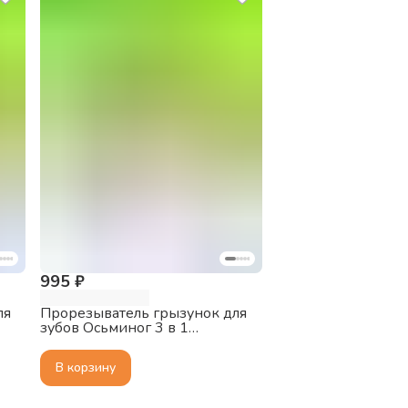
995 ₽
ля
Прорезыватель грызунок для
зубов Осьминог 3 в 1
Mombella, 3+ мес.,
силиконовый, розовый
В корзину