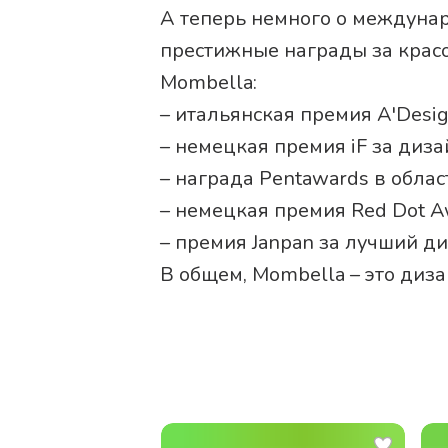
А теперь немного о междуна
престижные награды за красо
Mombella:
– итальянская премия A'Desi
– немецкая премия iF за диза
– награда Pentawards в облас
– немецкая премия Red Dot A
– премия Janpan за лучший ди
В общем, Мombella – это диз