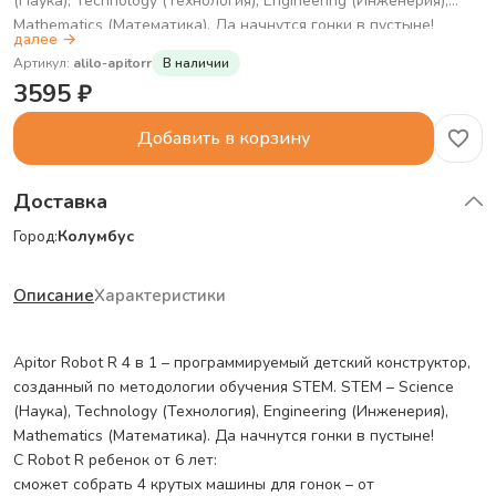
(Наука), Technology (Технология), Engineering (Инженерия),
Mathematics (Математика). Да начнутся гонки в пустыне!
далее
→
С Robot R ребенок от 6 лет:
Артикул
:
alilo-apitorr
В наличии
сможет собрать 4 крутых машины для гонок – от
3595
₽
внедорожника до настоящего робожука;
погрузится в мир робототехники;
Добавить в корзину
освоит основы программирования в Scratch Junior;
разовьёт пространственное мышление и воображение.
Яркие детали и понятные инструкции вдохновят на
Доставка
творчество и эксперименты.
Город:
Колумбус
Конструктор Apitor – это отличный инструмент для игр и
обучения и прекрасный подарок на праздник, который увлечёт
и девочек, и мальчиков!
Описание
Характеристики
Apitor Robot R 4 в 1 – программируемый детский конструктор,
созданный по методологии обучения STEM. STEM – Science
(Наука), Technology (Технология), Engineering (Инженерия),
Mathematics (Математика). Да начнутся гонки в пустыне!
С Robot R ребенок от 6 лет:
сможет собрать 4 крутых машины для гонок – от