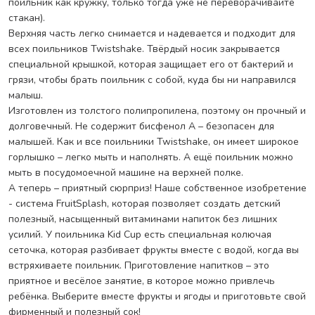
поильник как кружку, только тогда уже не переворачивайте
встряхиваете поильник. Приготовление напитков – это
стакан).
приятное и весёлое занятие, в которое можно привлечь
Верхняя часть легко снимается и надевается и подходит для
ребёнка. Выберите вместе фрукты и ягоды и приготовьте свой
всех поильников Twistshake. Твёрдый носик закрывается
фирменный и полезный сок!
специальной крышкой, которая защищает его от бактерий и
Особенности:
грязи, чтобы брать поильник с собой, куда бы ни направился
Не содержит бисфенол А. Полностью безопасно для вас и
малыш.
вашего ребёнка.
Изготовлен из толстого полипропилена, поэтому он прочный и
Продукция изготовлена из премиального
долговечный. Не содержит бисфенол А – безопасен для
высококачественного полипропилена.
малышей. Как и все поильники Twistshake, он имеет широкое
Система FruitSplash – создаем вместе полезные напитки.
горлышко – легко мыть и наполнять. А ещё поильник можно
Специальный клапан-непроливайка.
мыть в посудомоечной машине на верхней полке.
Объём 360 мл (при добавлении фруктов или использовании
А теперь – приятный сюрприз! Наше собственное изобретение
сеточки объём вмещаемой жидкости будет немного меньше).
- система FruitSplash, которая позволяет создать детский
Подходит для детей от 12 месяцев.
полезный, насыщенный витаминами напиток без лишних
усилий. У поильника Kid Cup есть специальная колючая
сеточка, которая разбивает фрукты вместе с водой, когда вы
встряхиваете поильник. Приготовление напитков – это
приятное и весёлое занятие, в которое можно привлечь
ребёнка. Выберите вместе фрукты и ягоды и приготовьте свой
фирменный и полезный сок!