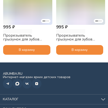
995 ₽
995 ₽
Прорезыватель
Прорезыватель
грызунок для зубов
грызунок для зубов
Осьминог 3 в 1 Mombella,
Осьминог 3 в 1 Mombella,
3+ мес., силиконовый,
3+ мес., силиконовый,
В корзину
В корзину
оранжевый
розовый
ABUMBA.RU
Интернет-магазин ярких детских товаров
КАТАЛОГ
Игрушки