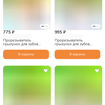
775 ₽
995 ₽
Прорезыватель
Прорезыватель
грызунок для зубов
грызунок для зубов
Рыбка 3 в 1 Mombella, 3+
Осьминог 3 в 1 Mombella,
мес., силиконовый,
3+ мес., силиконовый,
В корзину
В корзину
жёлтый
красный