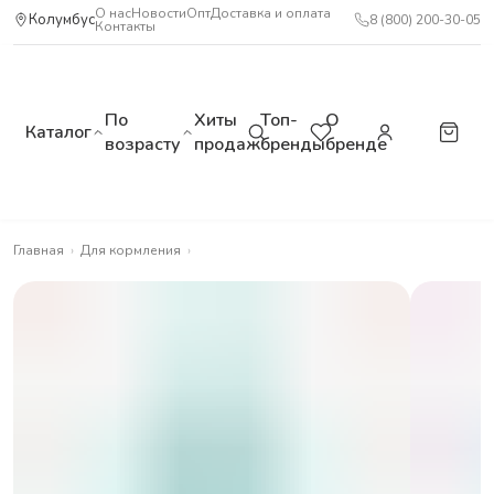
О нас
Новости
Опт
Доставка и оплата
Колумбус
8 (800) 200-30-05
Контакты
По
Хиты
Топ-
О
Каталог
возрасту
продаж
бренды
бренде
Главная
›
Для кормления
›