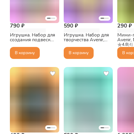
790 ₽
590 ₽
290 ₽
Игрушка. Набор для
Игрушка. Набор для
Мини-
создания подвески
творчества Avenir,
Avenir
Avenir, Динозавры
Создаём мою
4.8
(
4
)
первую книжку с
В корзину
В корзину
В кор
историями,
Динозавры