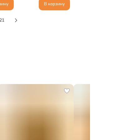
 книжку с
зину
В корзину
ями, Дикие
ные
21