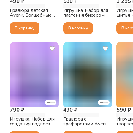
490 ₽
590 ₽
1 295 
Гравюра детская
Игрушка. Набор для
Игрушк
Avenir, Волшебные
плетения бисером
шитья к
Животные.
Avenir, Кот
Коала
В корзину
В корзину
В кор
790 ₽
490 ₽
590 ₽
Игрушка. Набор для
Гравюра с
Игрушк
создания подвески
трафаретами Avenir,
творчес
Avenir, Морские
Динозавры
Создаё