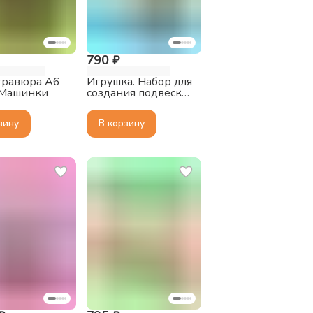
790 ₽
гравюра А6
Игрушка. Набор для
, Машинки
создания подвески
Avenir, Питомцы
зину
В корзину