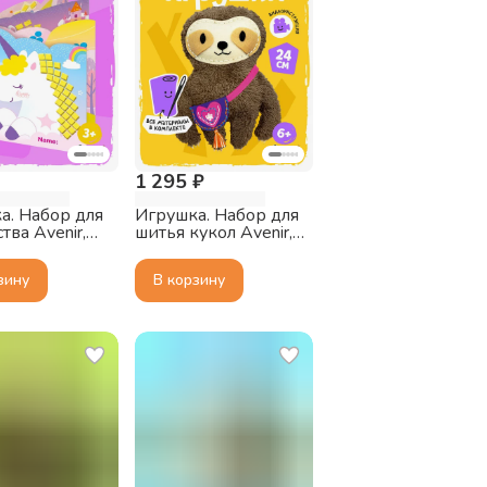
1 295 ₽
а. Набор для
Игрушка. Набор для
тва Avenir,
шитья кукол Avenir,
м мою
Ленивец
 книжку с
зину
В корзину
ями,
роги