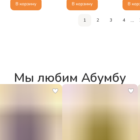
Существа
первую
В корзину
В корзину
В кор
истори
живот
…
1
2
3
4
Мы любим Абумбу