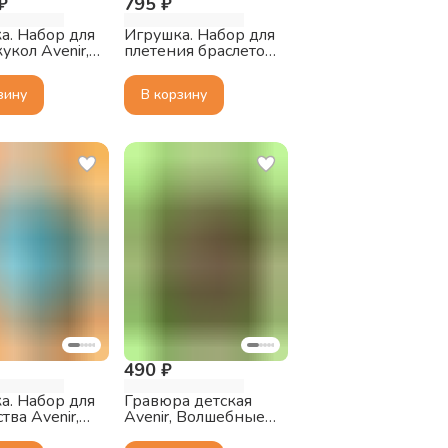
₽
795 ₽
а. Набор для
Игрушка. Набор для
укол Avenir,
плетения браслетов
Avenir, Морские
Обитатели
зину
В корзину
490 ₽
а. Набор для
Гравюра детская
тва Avenir,
Avenir, Волшебные
м мою
Птицы