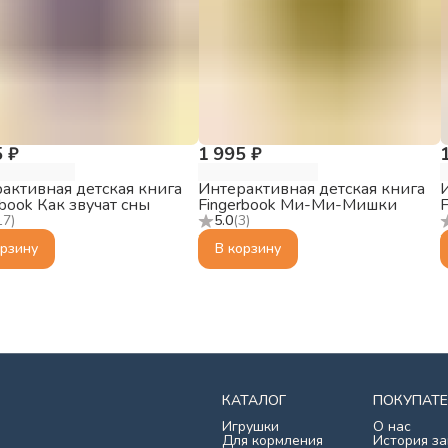
5 ₽
1 995 ₽
активная детская книга
Интерактивная детская книга
rbook Как звучат сны
Fingerbook Ми-Ми-Мишки
17
)
5.0
(
3
)
орзину
В корзину
КАТАЛОГ
ПОКУПАТ
Игрушки
О нас
Для кормления
История за