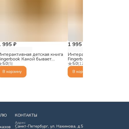
1 995 ₽
1 995 ₽
Интерактивная детская книга
Интерактивная детская кни
Fingerbook Какой бывает
Fingerbook Какие бывают
транспорт
животные
5.0
(
5
)
5.0
(
12
)
В корзину
В корзину
ЕЛЮ
КОНТАКТЫ
Адрес
Санкт-Петербург, ул. Нахимова, д.5
казов