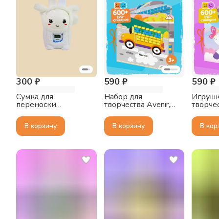
300 ₽
590 ₽
590 ₽
Сумка для
Набор для
Игрушк
переноски
творчества Avenir,
творчес
зайчиков alilo G6,
Создаём мою
Создаё
G6X, G6+. Овечка
первую книжку с
первую
В корзину
В корзину
В кор
историями, Машины
истори
Едино