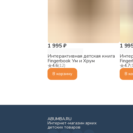
1 995 ₽
1 99
Интерактивная детская книга
Интер
Fingerbook Ум и Хрум
Finge
4.6
(
12
)
4.7
(
В корзину
В к
ABUMBA.RU
Интернет-магазин ярких
детских товаров