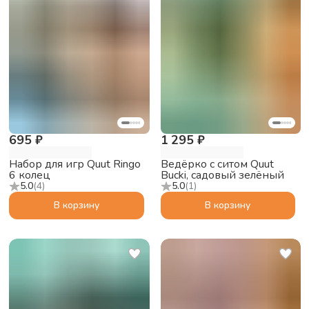
695 ₽
1 295 ₽
Набор для игр Quut Ringo
Ведёрко с ситом Quut
6 колец
Bucki, садовый зелёный
5.0
(
4
)
5.0
(
1
)
В корзину
В корзину