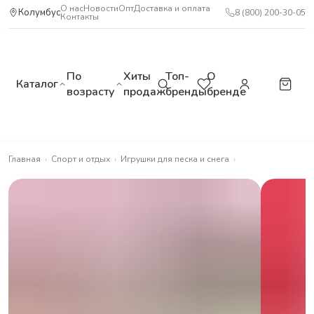
О нас
Новости
Опт
Доставка и оплата
Колумбус
8 (800) 200-30-05
Контакты
По
Хиты
Топ-
О
Каталог
возрасту
продаж
бренды
бренде
Главная
›
Спорт и отдых
›
Игрушки для песка и снега
›