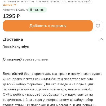
песочницы и ванны, для моря или озера, летом и зимой!
далее
→
С Alto ребёнок разовьёт воображение и вдохновится на
Артикул
:
172857.0
В наличии
творчество, а благодаря универсальному дизайну набор
1295
₽
станет отличным подарком и для мальчика, и для девочки.
Скучать не придётся!
Добавить в корзину
– В 1 наборе – 3 формы разных размеров. Из песка или снега
постройте башню, замок, целый город!
– Формочки можно не переворачивать. Удобство для
Доставка
малышей!
Город:
Колумбус
– Оригинальный дизайн на замену привычных скучных
пляжных игрушек.
– Лёгкий вес и эргономичная конструкция. Чтобы взять набор
Описание
Характеристики
с собой, просто вложите формочки друг в друга и закрепите!
– Прочные и безопасные для детей материалы без запаха и
Бельгийский бренд оригинальных, ярких и нескучных игрушек
вредных веществ в составе. Игрушка подлежит вторичной
Quut (произносится как «кьют»/«cute») представляет Alto –
переработке.
детский набор формочек. Для игр в воде и на пляже, для
Ну что, берёте Alto в своё следующее приключение?
песочницы и ванны, для моря или озера, летом и зимой!
С Alto ребёнок разовьёт воображение и вдохновится на
творчество, а благодаря универсальному дизайну набор
станет отличным подарком и для мальчика, и для девочки.