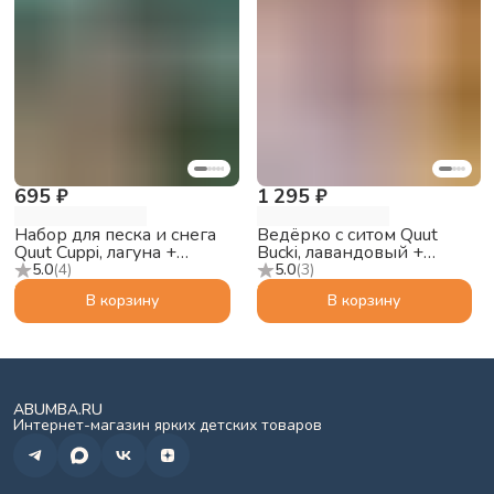
695 ₽
1 295 ₽
Набор для песка и снега
Ведёрко с ситом Quut
Quut Cuppi, лагуна +
Bucki, лавандовый +
лавандовый + красный
персиковый
5.0
(
4
)
5.0
(
3
)
мячик
В корзину
В корзину
ABUMBA.RU
Интернет-магазин ярких детских товаров