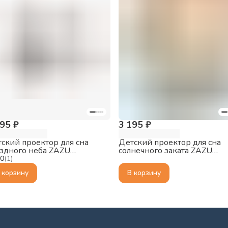
995 ₽
3 195 ₽
ский проектор для сна
Детский проектор для сна
здного неба ZAZU
солнечного заката ZAZU
лярный медведь Полли
Воробей Шалли (Shally)
.0
(
1
)
ly)
 корзину
В корзину