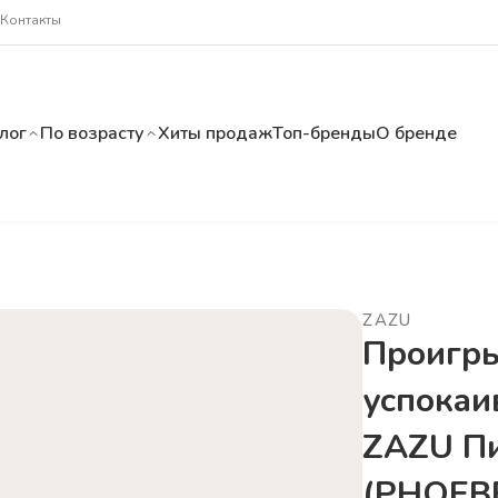
Контакты
лог
По возрасту
Хиты продаж
Топ-бренды
О бренде
ZAZU
Проигр
успокаи
ZAZU П
(PHOEB