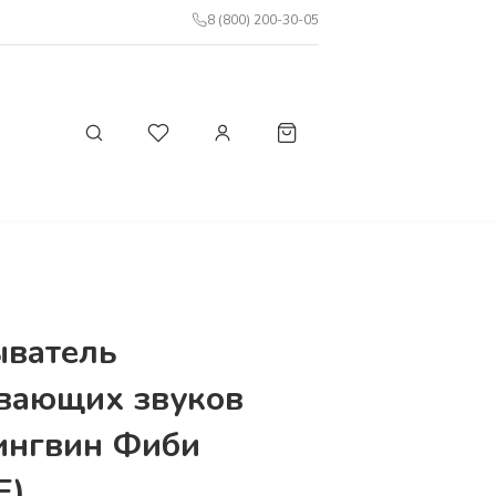
8 (800) 200-30-05
ыватель
вающих звуков
ингвин Фиби
E)