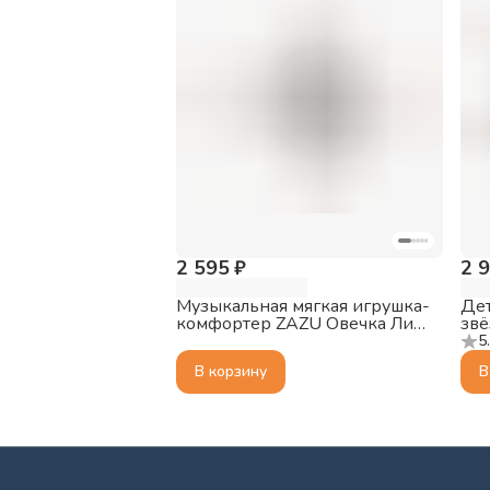
2 595 ₽
2 
Музыкальная мягкая игрушка-
Дет
комфортер ZAZU Овечка Лиз
звё
для малышей
По
5
(Pol
В корзину
В