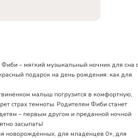
малыш внезапно з
убаюкает.
– Модуль – 100% 
вредных веществ 
– Выньте из Фиби
– Идеальна в инт
– Размер пингвин
кроватку или взять
– Работает от 3 б
 Фиби – мягкий музыкальный ночник для сна 
Внимание! Согла
рекомендациям по
красный подарок на день рождения: как для
сна в кроватке с
только матрас и 
желательно на ре
винёнком малыш погрузится в комфортную,
Ночь – уютное вре
рет страх темноты. Родителям Фиби станет
Фиби и ZAZU!
детям – первым другом и преданной ночной
ятно засыпать!
ля новорождённых, для младенцев 0+, для