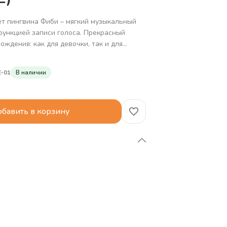
т пингвина Фиби – мягкий музыкальный
 функцией записи голоса. Прекрасный
ождения: как для девочки, так и для
шевым пингвинёнком малыш погрузится в
-01
В наличии
пасную атмосферу и поборет страх
ям Фиби станет незаменимой помощницей,
 другом и преданной ночной спутницей,
иятно засыпать!
бавить в корзину
 игрушка для новорождённых, для
детей 1, 2 и 3 лет.
а: животик Фиби светится мягким тёплым
режима: успокаивающие звуки, белый шум,
зыка в стиле лаунж.
чите ребёнку песенку или сказку на ночь,
ами мамы или папы.
ючения и датчик звука. Свет и музыка
ки отключатся через 20 минут, а если