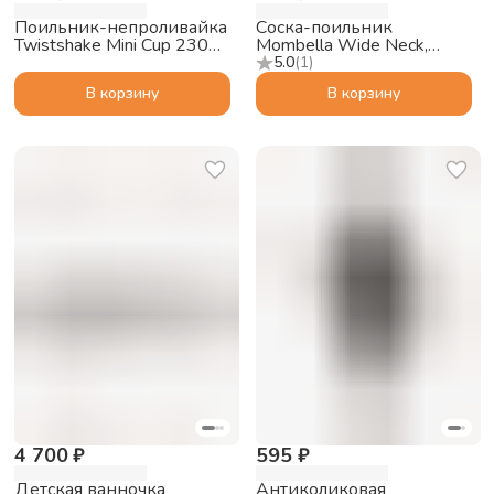
Поильник-непроливайка
Соска-поильник
Twistshake Mini Cup 230
Mombella Wide Neck,
мл, пастельный розовый,
размер XL, белая
5.0
(
1
)
4+m
В корзину
В корзину
4 700 ₽
595 ₽
Детская ванночка
Антиколиковая