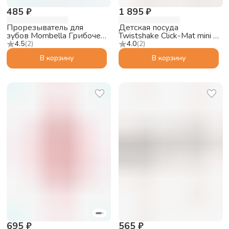
485 ₽
1 895 ₽
Прорезыватель для
Детская посуда
зубов Mombella Грибочек,
Twistshake Click-Mat mini с
силиконовый, бежевый
тарелкой, пастельный
4.5
(
2
)
4.0
(
2
)
серый, 6+m
В корзину
В корзину
695 ₽
565 ₽