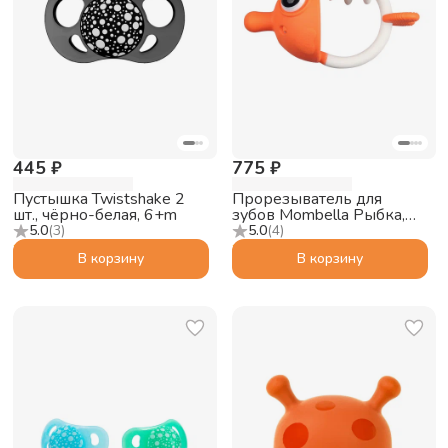
445 ₽
775 ₽
Пустышка Twistshake 2
Прорезыватель для
шт., чёрно-белая, 6+m
зубов Mombella Рыбка,
силиконовый,
5.0
(
3
)
5.0
(
4
)
оранжевый
В корзину
В корзину