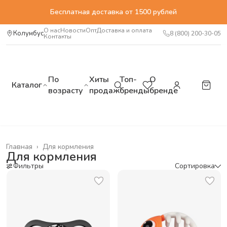
Бесплатная доставка от 1500 рублей
О нас
Новости
Опт
Доставка и оплата
Колумбус
8 (800) 200-30-05
Контакты
По
Хиты
Топ-
О
Каталог
возрасту
продаж
бренды
бренде
Главная
›
Для кормления
Для кормления
Фильтры
Сортировка