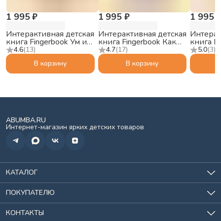
1 995 ₽
1 995 ₽
1 995 
Интерактивная детская
Интерактивная детская
Интерак
книга Fingerbook Ум и
книга Fingerbook Как
книга F
Хрум
звучат сны
Ми-Ми
4.6
(
13
)
4.7
(
17
)
5.0
(
3
)
В корзину
В корзину
ABUMBA.RU
Интернет-магазин ярких детских товаров
КАТАЛОГ
Игрушки
Для кормления
ПОКУПАТЕЛЮ
Всё для сна
О нас
Хранение
История заказов
КОНТАКТЫ
Спорт и отдых
Доставка и оплата
Солнцезащитные очки