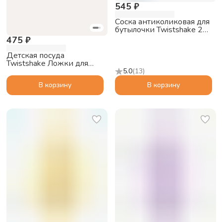
545 ₽
Соска антиколиковая для
бутылочки Twistshake 2
шт., размер Plus (6+m)
475 ₽
Детская посуда
Twistshake Ложки для
кормления 2 шт., белые,
5.0
(
13
)
4+m
В корзину
В корзину