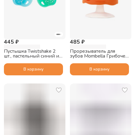
445 ₽
485 ₽
Пустышка Twistshake 2
Прорезыватель для
шт., пастельный синий и
зубов Mombella Грибочек,
зелёный, 0-6m
силиконовый,
оранжевый
В корзину
В корзину