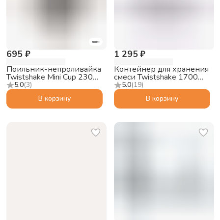
695 ₽
1 295 ₽
Поильник-непроливайка
Контейнер для хранения
Twistshake Mini Cup 230
смеси Twistshake 1700
мл, чёрный, 4+m
мл, белый
5.0
(
3
)
5.0
(
19
)
В корзину
В корзину