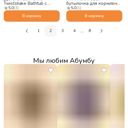
Twistshake Bathtub с
бутылочка для кормления
подушкой, пастельный
Twistshake 125 мл,
5.0
(
3
)
5.0
(
1
)
серый
чёрный
В корзину
В корзину
…
1
2
3
4
8
Мы любим Абумбу