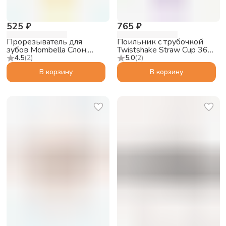
525 ₽
765 ₽
Прорезыватель для
Поильник с трубочкой
зубов Mombella Слон,
Twistshake Straw Cup 360
силиконовый, жёлтый
мл, пастельный
4.5
(
2
)
5.0
(
2
)
фиолетовый, 6+m
В корзину
В корзину