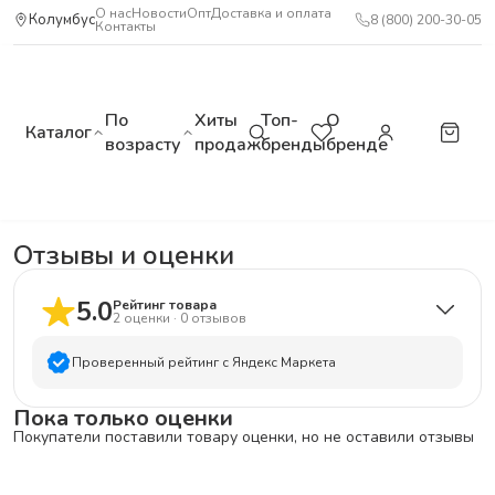
О нас
Новости
Опт
Доставка и оплата
Колумбус
8 (800) 200-30-05
Контакты
По
Хиты
Топ-
О
Каталог
возрасту
продаж
бренды
бренде
Отзывы и оценки
5.0
Рейтинг товара
2
оценки
·
0
отзывов
Проверенный рейтинг с Яндекс Маркета
Пока только оценки
5
звёзд
2
Покупатели поставили товару оценки, но не оставили отзывы
4
звезды
0
3
звезды
0