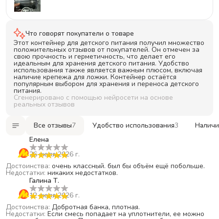
2
звезды
0
1
звезда
0
Что говорят покупатели о товаре
Этот контейнер для детского питания получил множество
положительных отзывов от покупателей. Он отмечен за
свою прочность и герметичность, что делает его
идеальным для хранения детского питания. Удобство
использования также является важным плюсом, включая
наличие крепежа для ложки. Контейнер остаётся
популярным выбором для хранения и переноса детского
питания.
Сгенерировано с помощью нейросети на основе
реальных отзывов
Все отзывы
7
Удобство использования
3
Наличи
Елена
26 июля 2026 г.
Достоинства
:
очень классный. был бы объём ещё побольше.
Недостатки
:
никаких недостатков.
Галина Т.
12 июля 2026 г.
Достоинства
:
Добротная банка, плотная.
Недостатки
:
Если смесь попадает на уплотнители, ее можно