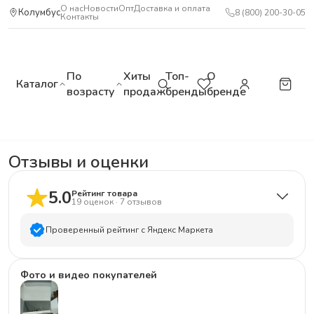
О нас
Новости
Опт
Доставка и оплата
Колумбус
8 (800) 200-30-05
Контакты
По
Хиты
Топ-
О
Каталог
возрасту
продаж
бренды
бренде
Отзывы и оценки
5.0
Рейтинг товара
19
оценок
·
7
отзывов
Проверенный рейтинг с Яндекс Маркета
5
звёзд
19
Фото и видео покупателей
4
звезды
0
3
звезды
0