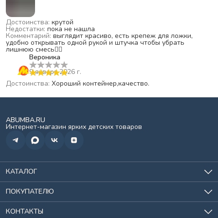
Достоинства
:
крутой
Недостатки
:
пока не нашла
Комментарий
:
выглядит красиво, есть крепеж для ложки,
удобно открывать одной рукой и штучка чтобы убрать
лишнюю смесь❤️‍🔥
Вероника
9 января 2026 г.
Достоинства
:
Хороший контейнер,качество.
ABUMBA.RU
Интернет-магазин ярких детских товаров
КАТАЛОГ
Игрушки
Для кормления
ПОКУПАТЕЛЮ
Всё для сна
О нас
Хранение
История заказов
КОНТАКТЫ
Спорт и отдых