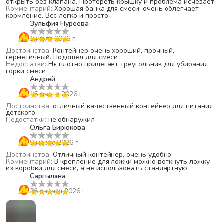
открыть без клапана. Протереть крышку и проблема исчезает.
Комментарий
:
Хорошая банка для смеси, очень облегчает
кормление. Все легко и просто.
Зульфия Нуреева
1 июля 2026 г.
Достоинства
:
Контейнер очень хороший, прочный,
герметичный. Подошел для смеси
Недостатки
:
Не плотно прилегает треугольник для убирания
горки смеси
Андрей
15 марта 2026 г.
Достоинства
:
отличный качественный контейнер для питания
детского
Недостатки
:
не обнаружил
Ольга Бирюкова
9 марта 2026 г.
Достоинства
:
Отличный контейнер, очень удобно.
Комментарий
:
В крепление для ложки можно воткнуть ложку
из коробки для смеси, а не использовать стандартную.
Саргылана
26 января 2026 г.