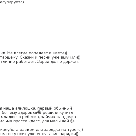
егулируется.
а
кл. Не всегда попадает в цвета))
таршему. Сказки и песни уже выучили)).
отлично работает. Заряд долго держит.
ая наша алилошка, первый обычный
ай бог ему здоровья😄 решили купить
 младшего ребёнка, зайчик-пандочка
ильма просто класс, для малышей 👍
алуйста разъём для зарядки на туре-с))
ома не у всех уже есть такие зарядки))