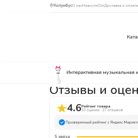
Колумбус
О нас
Новости
Опт
Доставка и оплата
Ката
Интерактивная музыкальная 
Отзывы и оце
4.6
Рейтинг товара
33
оценки
·
27
отзывов
Проверенный рейтинг с Яндекс Маркет
5
звёзд