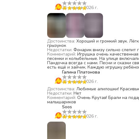
21 января 2026 г.
Достоинства
:
Хороший и громкий звук. Лёгкий, малышу удобно держать в рук
грызунок
Недостатки
:
Фонарик внизу сильно слепит г
Комментарий
:
Игрушка очень качественная 
песенки и колыбельные. На улице включали белый шум. Куда
Пандочка всегда с нами. Песни и сказки с
есть ещё и зайчик. Каждую игрушку ребёнок любит по-с
фонариком справились, закрепив маленькую
Галина Платонова
не считывается цвет.
21 января 2026 г.
Достоинства
:
Любимые алилошки! Красивые
Недостатки
:
Нет
Комментарий
:
Очень Крутая! Брали на пода
малышариков
Soos
20 января 2026 г.