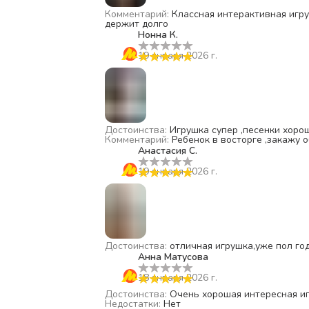
Комментарий
:
Классная интерактивная игру
держит долго
Нонна К.
19 января 2026 г.
Достоинства
:
Игрушка супер ,песенки хоро
Комментарий
:
Ребенок в восторге ,закажу 
Анастасия С.
19 января 2026 г.
Достоинства
:
отличная игрушка,уже пол го
Анна Матусова
18 января 2026 г.
Достоинства
:
Очень хорошая интересная иг
Недостатки
:
Нет