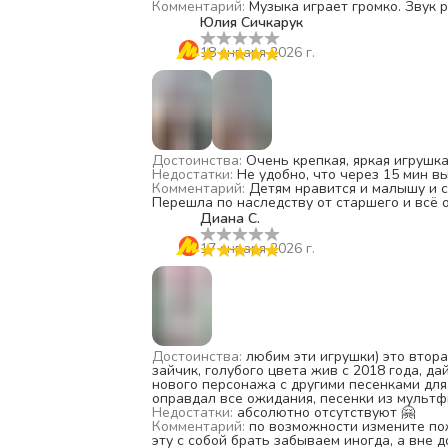
Комментарий
:
Музыка играет громко. Звук р
Юлия Сичкарук
18 января 2026 г.
Достоинства
:
Очень крепкая, яркая игрушк
Недостатки
:
Не удобно, что через 15 мин вы
Комментарий
:
Детям нравится и малышу и с
Перешла по наследству от старшего и всё 
Диана С.
17 января 2026 г.
Достоинства
:
любим эти игрушки) это втор
зайчик, голубого цвета жив с 2018 года, д
нового персонажа с другими песенками для
оправдал все ожидания, песенки из мультф
Недостатки
:
абсолютно отсутствуют 🤗
Комментарий
:
по возможности измените пож
эту с собой брать забываем иногда, а вне д