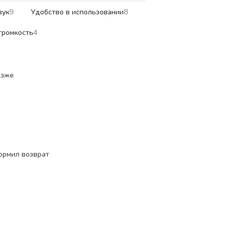
вук
9
Удобство в использовании
8
громкость
4
озже
формил возврат