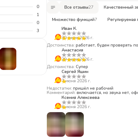
0
Все отзывы
27
Качественный з
1
Множество функций
7
Регулируемая 
0
Иван К.
3
30 июля 2026 г.
Достоинства
:
работает, будем проверять п
Анастасия
29 июля 2026 г.
Достоинства
:
Супер
Сергей Яшин
7 июня 2026 г.
Недостатки
:
пришёл не рабочий
Комментарий
:
включается, но звука нет, о
Ксения Алексеева
6 июня 2026 г.