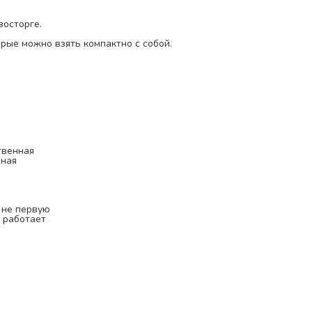
восторге.
орые можно взять компактно с собой.
твенная
нная
 не первую
 работает