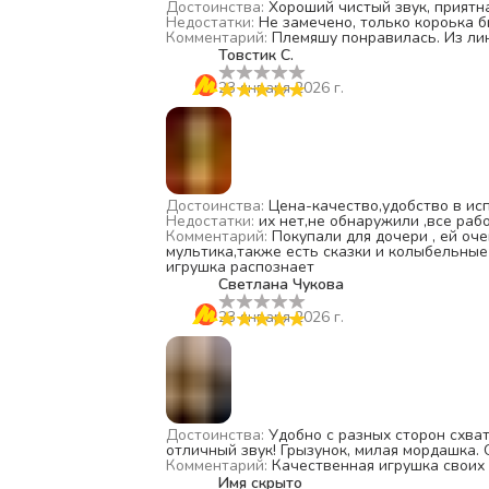
Достоинства
:
Хороший чистый звук, приятн
Недостатки
:
Не замечено, только короька б
Комментарий
:
Племяшу понравилась. Из ли
Товстик С.
23 января 2026 г.
Достоинства
:
Цена-качество,удобство в ис
Недостатки
:
их нет,не обнаружили ,все раб
Комментарий
:
Покупали для дочери , ей оч
мультика,также есть сказки и колыбельные
игрушка распознает
Светлана Чукова
23 января 2026 г.
Достоинства
:
Удобно с разных сторон схват
отличный звук! Грызунок, милая мордашка. 
Комментарий
:
Качественная игрушка своих 
Имя скрыто