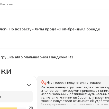
Контакты
лог
По возрасту
Хиты продаж
Топ-бренды
О бренде
игрушка alilo Малышарики Пандочка R1
нки
Что говорят покупатели о товаре
Интерактивная игрушка-панда с регулир
и качественным звуком привлекает внима
использовании и развивает музыкальные
а
является отличным выбором для развити
многие покупатели отмечают её удобство
Сгенерировано с помощью нейросети на
29