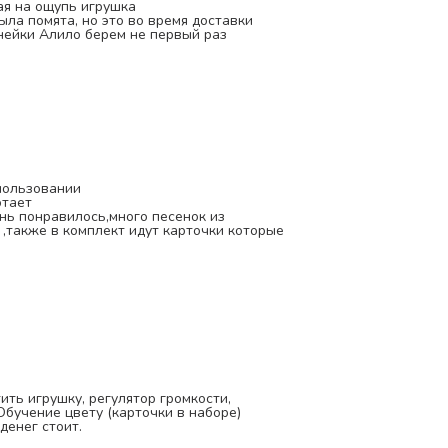
ая на ощупь игрушка
ыла помята, но это во время доставки
нейки Алило берем не первый раз
пользовании
отает
ень понравилось,много песенок из
 ,также в комплект идут карточки которые
ить игрушку, регулятор громкости,
Обучение цвету (карточки в наборе)
денег стоит.