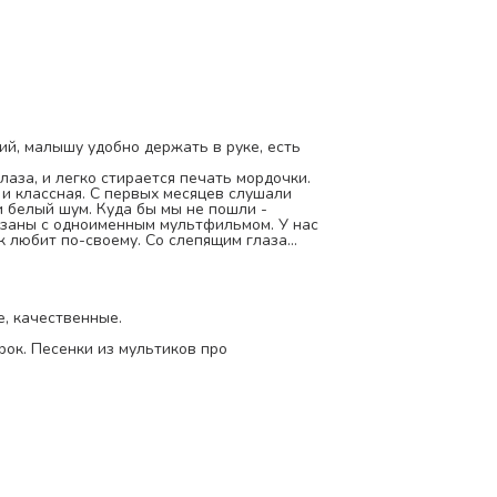
е, есть
лаза, и легко стирается печать мордочки.
и классная. С первых месяцев слушали
 бы мы не пошли -
вязаны с одноименным мультфильмом. У нас
воему. Со слепящим глаза
 резинку в промежуток (фото), но тогда
, качественные.
рок. Песенки из мультиков про