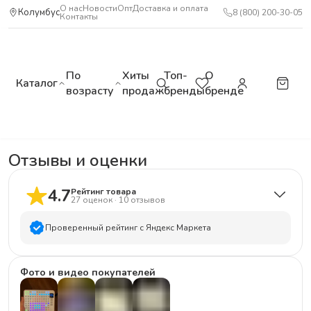
О нас
Новости
Опт
Доставка и оплата
Колумбус
8 (800) 200-30-05
Контакты
По
Хиты
Топ-
О
Каталог
возрасту
продаж
бренды
бренде
Отзывы и оценки
4.7
Рейтинг товара
27
оценок
·
10
отзывов
Проверенный рейтинг с Яндекс Маркета
5
звёзд
24
Фото и видео покупателей
4
звезды
1
3
звезды
0