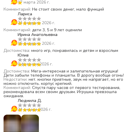
17 марта 2026 г.
Комментарий
:
Не стоит своих денег, мало функций
Лариса
24 февраля 2026 г.
Комментарий
:
дети 3, 5 и 9 лет оценили
Ирина Анатольевна
15 февраля 2026 г.
Достоинства
:
много игр, понравилась и детям и взрослым
Юлия
9 февраля 2026 г.
Достоинства
:
Мега-интересная и залипательная игрушка!
Дети забыли телефоны и планшеты. В дорогу вообще огонь!
Недостатки
:
нет. кнопки приятные, звук не напрягает, но его
можно отключить. корпус крепкий.
Комментарий
:
Спустя пару часов от первого тестирования,
рекомендовала всем своим друзьям. Игрушка превзошла
ожидания.
Людмила Д.
24 января 2026 г.