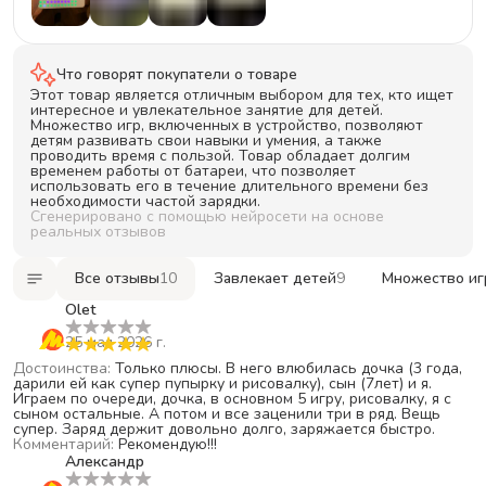
2
звезды
0
+
4
1
звезда
2
Что говорят покупатели о товаре
Этот товар является отличным выбором для тех, кто ищет
интересное и увлекательное занятие для детей.
Множество игр, включенных в устройство, позволяют
детям развивать свои навыки и умения, а также
проводить время с пользой. Товар обладает долгим
временем работы от батареи, что позволяет
использовать его в течение длительного времени без
необходимости частой зарядки.
Сгенерировано с помощью нейросети на основе
реальных отзывов
Все отзывы
10
Завлекает детей
9
Множество иг
Olet
25 мая 2026 г.
Достоинства
:
Только плюсы. В него влюбилась дочка (3 года,
дарили ей как супер пупырку и рисовалку), сын (7лет) и я.
Играем по очереди, дочка, в основном 5 игру, рисовалку, я с
сыном остальные. А потом и все заценили три в ряд. Вещь
супер. Заряд держит довольно долго, заряжается быстро.
Комментарий
:
Рекомендую!!!
Александр