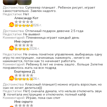
Достоинства
:
Супеееер планшет . Ребенок рисует, играет
самостоятельно. Завлек надолго.
Недостатки
:
Нет
Александр Кот
19 января 2026 г.
Достоинства
:
Отличный подарок девочке 2.5 года
Недостатки
:
Не выявил
Комментарий
:
Племянница играет каждый день
Имя скрыто
8 января 2026 г.
Недостатки
:
Не очень понятное управление, выбираешь одну
игру по инструкции , начинаешь нажимать , ничего не
нажимается, потом как то начинает работать
Комментарий
:
Ребенку 6 лет не очень зашло , больше 2хлетке
понравилось жать на все подряд
Екатерина Д.
6 января 2026 г.
Достоинства
:
Классный планшет) можно играть взрослым, но
сын не хочет делиться)))
Недостатки
:
Нет) сначала думала, что нельзя отключить звук
📵 почитала инструкцию и отключили, полный кайф
Комментарий
:
Играю, пока сын спит
Имя скрыто