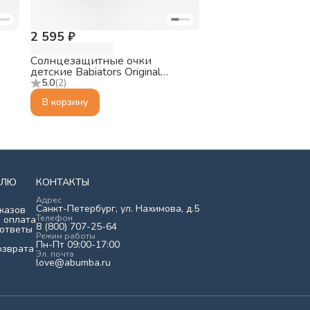
2 595 ₽
Солнцезащитные очки
детские Babiators Original
-2
Keyhole Совершенно
5.0
(
2
)
черепаший, 0-2
В корзину
ЕЛЮ
КОНТАКТЫ
Адрес
Санкт-Петербург, ул. Нахимова, д.5
казов
Телефон
 оплата
8 (800) 707-25-64
 ответы
Режим работы
Пн-Пт 09:00-17:00
озврата
Эл. почта
love@abumba.ru