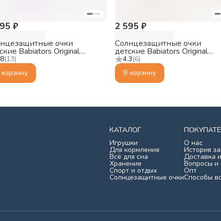
595 ₽
2 595 ₽
лнцезащитные очки
Солнцезащитные очки
ские Babiators Original
детские Babiators Original
hole Чёрный спецназ, 0-2
Keyhole Кремовое облако, 0
.8
(
13
)
4.3
(
6
)
 корзину
В корзину
КАТАЛОГ
ПОКУПАТ
Игрушки
О нас
Для кормления
История за
Всё для сна
Доставка и
Хранение
Вопросы и
Спорт и отдых
Опт
Солнцезащитные очки
Способы в