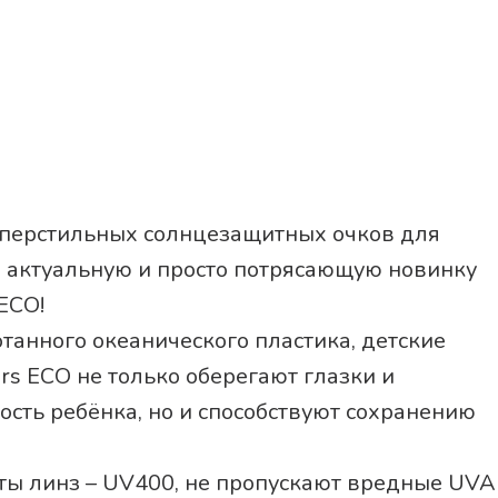
☀️ Размер: 0-2 го
3,9 см / длина дуж
Комплектация: очк
крутость, гаранти
Babiators – для м
суперстильных солнцезащитных очков для
е актуальную и просто потрясающую новинку
 ECO!
анного океанического пластика, детские
rs ECO не только оберегают глазки и
сть ребёнка, но и способствуют сохранению
ты линз – UV400, не пропускают вредные UVA