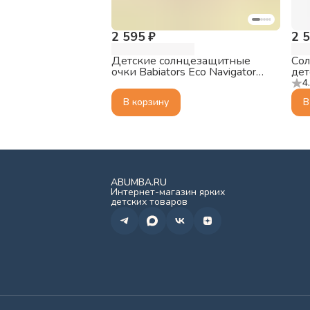
2 595 ₽
2 
Детские солнцезащитные
Со
очки Babiators Eco Navigator
дет
Тихоокеанский синий, 6+ лет,
Key
4
с мягким чехлом
В корзину
В
ABUMBA.RU
Интернет-магазин ярких
детских товаров