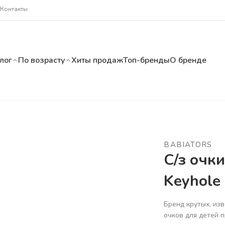
Контакты
лог
По возрасту
Хиты продаж
Топ-бренды
О бренде
BABIATORS
С/з очки
Keyhole
Бренд крутых, из
очков для детей 