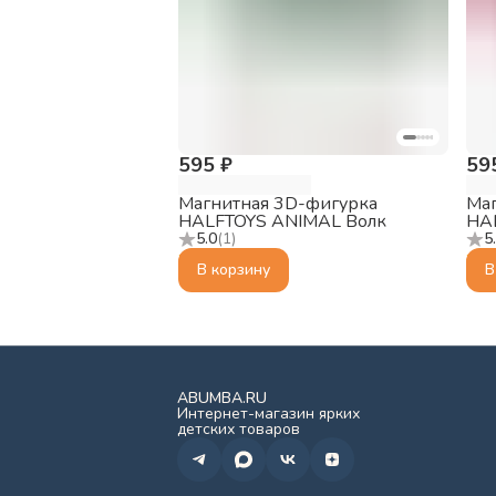
595 ₽
59
Магнитная 3D-фигурка
Маг
HALFTOYS ANIMAL Волк
HA
5.0
(
1
)
5
В корзину
В
ABUMBA.RU
Интернет-магазин ярких
детских товаров