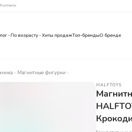
Контакты
лог
По возрасту
Хиты продаж
Топ-бренды
О бренде
хника
›
Магнитные фигурки
›
HALFTOYS
Магнитн
HALFTO
Крокод