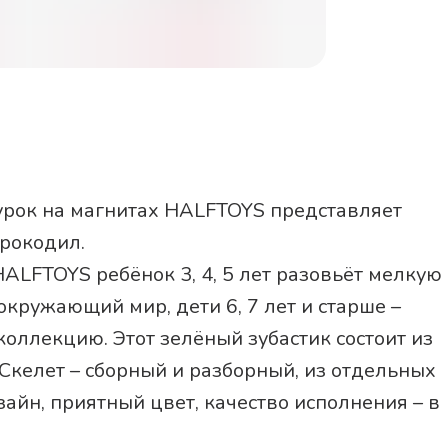
запаха.
– Разнообразие. 
создавайте разны
собственный зооп
– Возьмите с собо
животных HALFTOY
– Прекрасный под
девочки, так и дл
Конструктор HALF
урок на магнитах HALFTOYS представляет
креативных. Разд
рокодил.
LFTOYS ребёнок 3, 4, 5 лет разовьёт мелкую
окружающий мир, дети 6, 7 лет и старше –
коллекцию. Этот зелёный зубастик состоит из
 Скелет – сборный и разборный, из отдельных
айн, приятный цвет, качество исполнения – в