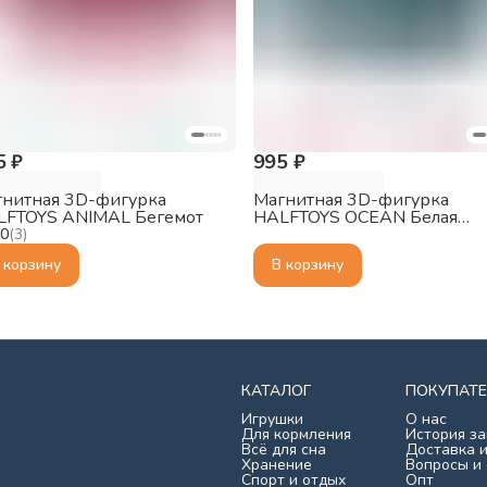
5 ₽
995 ₽
нитная 3D-фигурка
Магнитная 3D-фигурка
LFTOYS ANIMAL Бегемот
HALFTOYS OCEAN Белая
акула, с диорамой
.0
(
3
)
 корзину
В корзину
КАТАЛОГ
ПОКУПАТ
Игрушки
О нас
Для кормления
История за
Всё для сна
Доставка и
Хранение
Вопросы и
Спорт и отдых
Опт