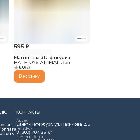
595 ₽
Магнитная 3D-фигурка
HALFTOYS ANIMAL Лев
5.0
(
2
)
В корзину
ЕЛЮ
КОНТАКТЫ
Адрес
Санкт-Петербург, ул. Нахимова, д.5
казов
Телефон
 оплата
8 (800) 707-25-64
 ответы
Режим работы