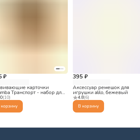
5 ₽
395 ₽
звивающие карточки
Аксессуар ремешок для
mba Транспорт - набор для
игрушки alilo, бежевый
umba Малыш Лисёнок F1
.0
(
10
)
4.8
(
6
)
 корзину
В корзину