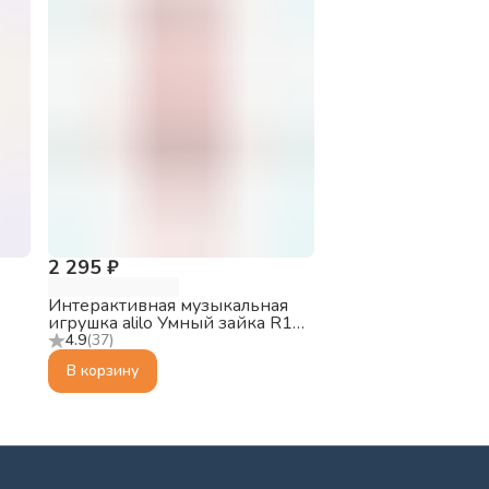
2 295 ₽
Интерактивная музыкальная
игрушка alilo Умный зайка R1+
Yoyo, розовый
4.9
(
37
)
В корзину