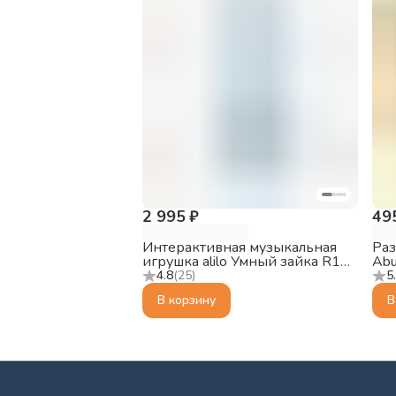
2 995 ₽
49
Интерактивная музыкальная
Ра
игрушка alilo Умный зайка R1
Abu
Синий трактор
Ab
4.8
(
25
)
5
В корзину
В