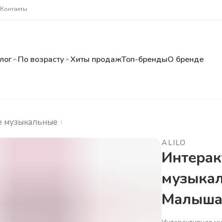
Контакты
лог
По возрасту
Хиты продаж
Топ-бренды
О бренде
е музыкальные
›
ALILO
Интерак
музыкал
Малыша