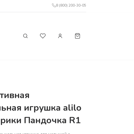
8 (800) 200-30-05
тивная
ьная игрушка alilo
рики Пандочка R1