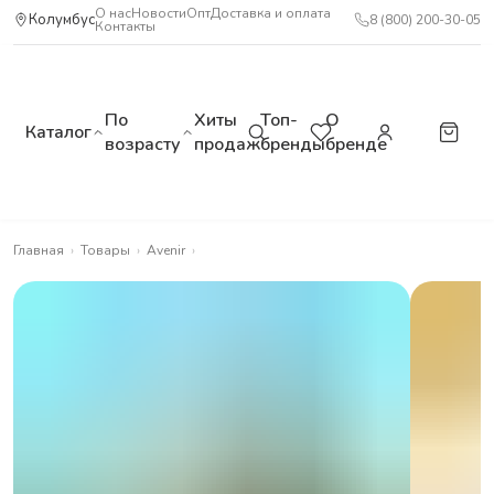
О нас
Новости
Опт
Доставка и оплата
Колумбус
8 (800) 200-30-05
Контакты
По
Хиты
Топ-
О
Каталог
возрасту
продаж
бренды
бренде
Главная
›
Товары
›
Avenir
›