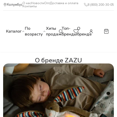
О нас
Новости
Опт
Доставка и оплата
Колумбус
8 (800) 200-30-05
Контакты
По
Хиты
Топ-
О
Каталог
возрасту
продаж
бренды
бренде
О бренде ZAZU