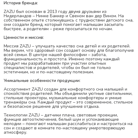
История бренда:
ZAZU был основан в 2013 году двумя друзьями из
Нидерландов – Нинке Баккер и Свеном ван дер Вином. На
собственном опыте столкнувшись с трудностями детского сна,
они создали бренд, который помогает малышам засыпать
быстрее, а родителям – реже просыпаться по ночам.
Ценности и миссия:
Миссия ZAZU – улучшать качество сна детей и их родителей.
Мы верим, что здоровый сон создает основу для благополучия
всей семьи. В центре нашей философии – забота,
функциональность и простота. Именно поэтому каждый
продукт мы разрабатываем при участии опытных
специалистов и родителей, чтобы он был не только
эстетичным, но и по-настоящему полезным.
Уникальные особенности продукции:
Ассортимент ZAZU создан для комфортного сна малышей и
спокойствия родителей. Мы объединили уютные светильники,
стильные проекторы, музыкальные комфортеры и умные
тренажёры сна. Каждый продукт – это современное, стильное
и безопасное решение для улучшения отдыха.
Технологии ZAZU – датчики плача, световые проекции,
функция автоотключения, белый шум и успокаивающие
мелодии – помогают малышам расслабиться и настроиться на
сон и создают в комнате по-настоящему умиротворяющую
атмосферу.