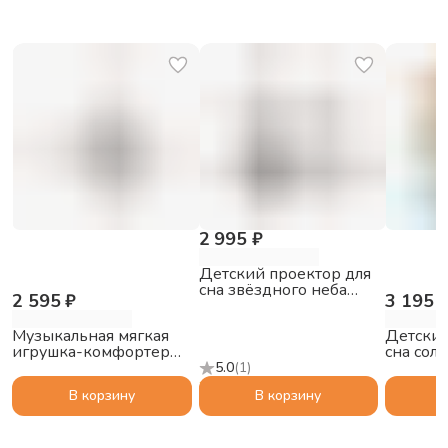
2 995 ₽
Детский проектор для
сна звёздного неба
2 595 ₽
3 195 
ZAZU Полярный
медведь Полли (Polly)
Музыкальная мягкая
Детский
игрушка-комфортер
сна сол
ZAZU Овечка Лиз для
ZAZU В
5.0
(
1
)
малышей
(Shally)
В корзину
В корзину