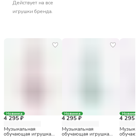
Действует на все
игрушки бренда.
Новинка
Новинка
Новинка
4 295 ₽
4 295 ₽
4 295 
Музыкальная
Музыкальная
Музыка
обучающая игрушка
обучающая игрушка
обучающ
Большой зайка alilo G6
Большой зайка alilo G6
Большой 