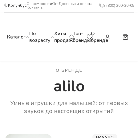
О нас
Новости
Опт
Доставка и оплата
Колумбус
8 (800) 200-30-05
Контакты
По
Хиты
Топ-
О
Каталог
возрасту
продаж
бренды
бренде
О БРЕНДЕ
alilo
Умные игрушки для малышей: от первых
звуков до настоящих открытий
НАЧАЛО