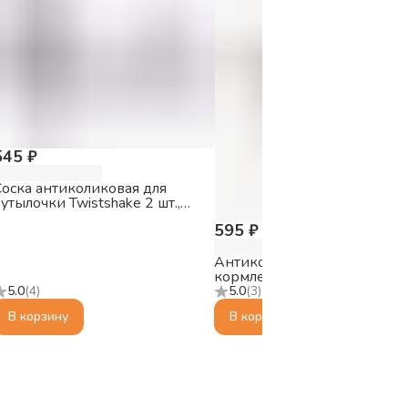
545 ₽
Соска антиколиковая для
утылочки Twistshake 2 шт.,
размер L (4+m)
595 ₽
Антиколиковая бутылочка д
кормления Twistshake 125 м
пастельный серый
5.0
(
4
)
5.0
(
3
)
В корзину
В корзину