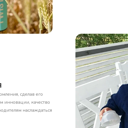
я
рмления, сделав его
м инновации, качество
 родителям наслаждаться