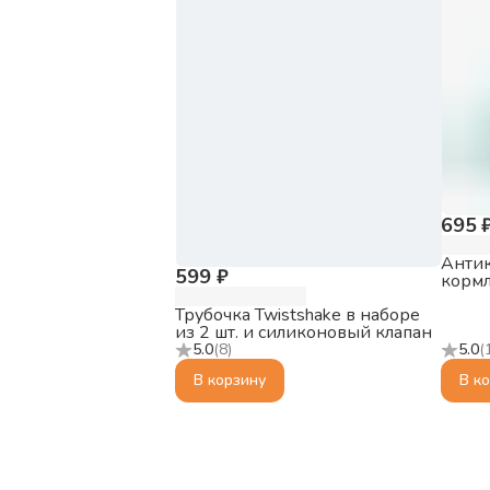
695 
Антик
599 ₽
кормл
пасте
Трубочка Twistshake в наборе
из 2 шт. и силиконовый клапан
5.0
(
8
)
5.0
(
В корзину
В к