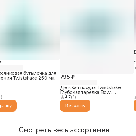
₽
б
оликовая бутылочка для
795 ₽
ения Twistshake 260 мл,
льный синий
Детская посуда Twistshake
Глубокая тарелка Bowl,
пастельный синий, 6+m
1
)
4.7
(
3
)
орзину
В корзину
Смотреть весь ассортимент